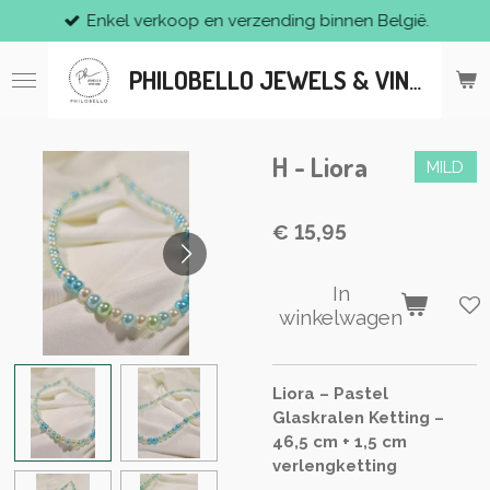
Enkel verkoop en verzending binnen België.
Ga
direct
naar
PHILOBELLO JEWELS & VINTAGE
de
hoofdinhoud
H - Liora
MILD
€ 15,95
In
winkelwagen
Liora – Pastel
Glaskralen Ketting –
46,5 cm + 1,5 cm
verlengketting