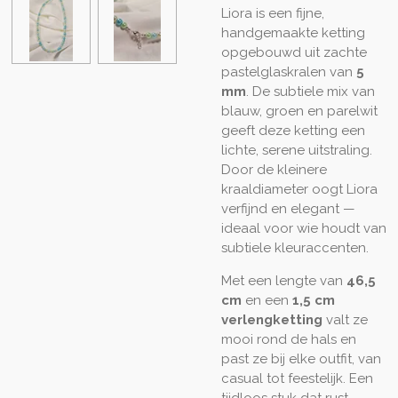
Liora is een fijne,
handgemaakte ketting
opgebouwd uit zachte
pastelglaskralen van
5
mm
. De subtiele mix van
blauw, groen en parelwit
geeft deze ketting een
lichte, serene uitstraling.
Door de kleinere
kraaldiameter oogt Liora
verfijnd en elegant —
ideaal voor wie houdt van
subtiele kleuraccenten.
Met een lengte van
46,5
cm
en een
1,5 cm
verlengketting
valt ze
mooi rond de hals en
past ze bij elke outfit, van
casual tot feestelijk. Een
tijdloos stuk dat rust,