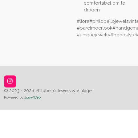
comfortabel om te
dragen
#liora#philobellojewelsvin
#parelmoerlook#handgemaak
#uniquejewelry#bohostyle
I
n
© 2023 - 2026 Philobello Jewels & Vintage
s
Powered by
JouwWeb
t
a
g
r
a
m