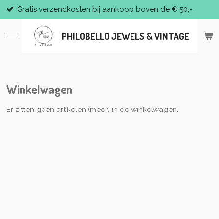
kosten bij aankoop boven de € 50,-
Enkel verko
Ga
direct
naar
PHILOBELLO JEWELS & VINTAGE
de
hoofdinhoud
Winkelwagen
Er zitten geen artikelen (meer) in de winkelwagen.