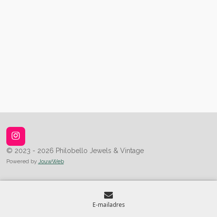
I
n
© 2023 - 2026 Philobello Jewels & Vintage
s
Powered by
JouwWeb
t
a
g
r
a
E-mailadres
m