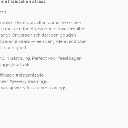
 met kristal en strass
 cm
sprankel. Deze oorbellen combineren een
ok met een facetgeslepen blauw kristallen
t vangt. Onderaan schittert een gouden
sparante strass — een verfijnde eyecatcher
ke touch geeft.
d in uitstraling. Perfect voor feestdagen,
dagelijkse look.
itinspo #elegantstyle
aden #jewelry #earrings
madejewelry #statementearrings