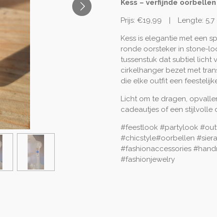
Kess – verfijnde oorbellen
Prijs: €19,99 | Lengte: 5,7
Kess is elegantie met een 
ronde oorsteker in stone-lo
tussenstuk dat subtiel lich
cirkelhanger bezet met tran
die elke outfit een feestelij
Licht om te dragen, opvallen
cadeautjes of een stijlvolle 
#feestlook #partylook #outf
#chicstyle#oorbellen #sier
#fashionaccessories #hand
#fashionjewelry