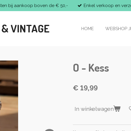
sten bij aankoop boven de € 50,-
Enkel verkoop en verz
 & VINTAGE
HOME
WEBSHOP 
O - Kess
€ 19,99
In winkelwagen