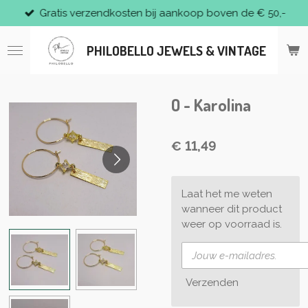
Gratis verzendkosten bij aankoop boven de € 50,-
Ga
direct
naar
PHILOBELLO JEWELS & VINTAGE
de
hoofdinhoud
O - Karolina
€ 11,49
Laat het me weten
wanneer dit product
weer op voorraad is.
Verzenden