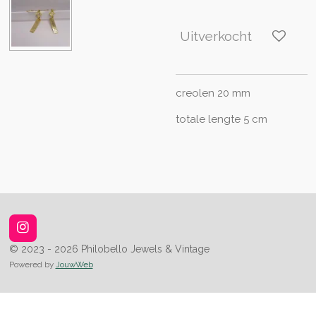
Uitverkocht
creolen 20 mm
totale lengte 5 cm
I
n
© 2023 - 2026 Philobello Jewels & Vintage
s
Powered by
JouwWeb
t
a
g
r