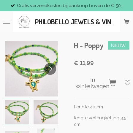
Gratis verzendkosten bij aankoop boven de € 50,-
Ga
direct
naar
PHILOBELLO JEWELS & VINTAGE
de
hoofdinhoud
H - Poppy
NIEUW
€ 11,99
In
winkelwagen
Lengte 40 cm
lengte verlengketting 3,5
cm