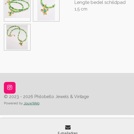
Lengte bedel schildpad
1,5 cm
I
n
© 2023 - 2026 Philobello Jewels & Vintage
s
Powered by
JouwWeb
t
a
g
r
a
m
E-mailadres