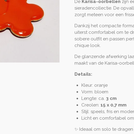
De
Karisa-oorbellen
zijn e
sieradencollectie. De opva
zorgt meteen voor een frisse 
Dankzij het compacte formaa
uiterst comfortabel om te 
sobere outfit en passen per
chique look.
De glanzende afwerking laat
maakt van de Karisa-oorbel
Details:
Kleur: oranje
Vorm: bloem
Lengte: ca.
3 cm
Creolen:
15 x 0,7 mm
Stijl: speels, fris en mode
Licht en comfortabel om
✨ Ideaal om solo te dragen 