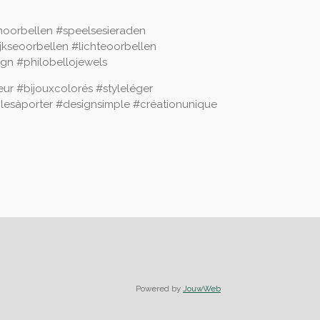
moorbellen #speelsesieraden
kseoorbellen #lichteoorbellen
ign #philobellojewels
eur #bijouxcolorés #styleléger
ilesàporter #designsimple #créationunique
Powered by
JouwWeb