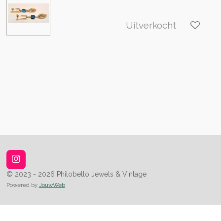
Uitverkocht
I
n
© 2023 - 2026 Philobello Jewels & Vintage
s
Powered by
JouwWeb
t
a
g
r