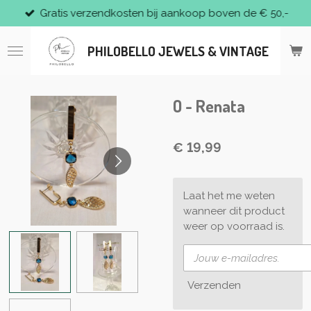
Gratis verzendkosten bij aankoop boven de € 50,-
Ga
direct
naar
PHILOBELLO JEWELS & VINTAGE
de
hoofdinhoud
O - Renata
€ 19,99
Laat het me weten
wanneer dit product
weer op voorraad is.
Verzenden