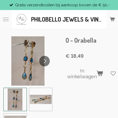
Gratis verzendkosten bij aankoop boven de € 50,-
Ga
direct
naar
PHILOBELLO JEWELS & VINTAGE
de
hoofdinhoud
O - Orabella
€ 18,49
In
winkelwagen