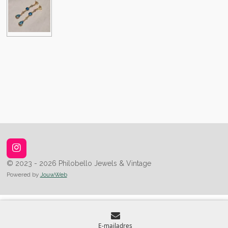
I
n
© 2023 - 2026 Philobello Jewels & Vintage
s
Powered by
JouwWeb
t
a
g
r
a
m
E-mailadres