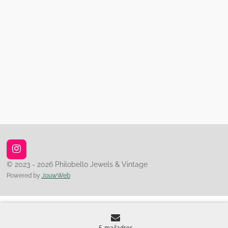
I
n
© 2023 - 2026 Philobello Jewels & Vintage
s
Powered by
JouwWeb
t
a
g
r
a
m
E-mailadres