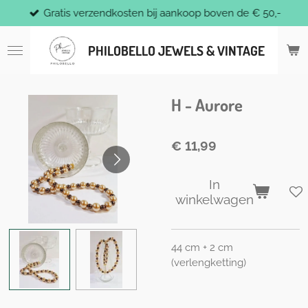
Gratis verzendkosten bij aankoop boven de € 50,-
Ga
direct
naar
PHILOBELLO JEWELS & VINTAGE
de
hoofdinhoud
H - Aurore
€ 11,99
In
winkelwagen
44 cm + 2 cm
(verlengketting)